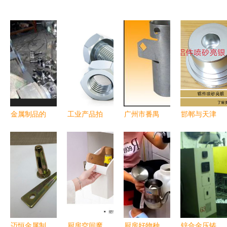
金属制品的
工业产品拍
广州市番禺
邯郸与天津
精细加工
摄布光技巧
区奥威金属
的强强联合
探秘惠山区
——金属制
制品厂 匠
玉德金金属
前洲巨亮金
品篇 以厨
心铸就，金
静电喷涂技
属制品厂的
房用品为例
属制品展示
术赋能厨房
小件抛光服
用品制造
务
迈恒金属制
厨房空间魔
厨房好物种
锌合金压铸