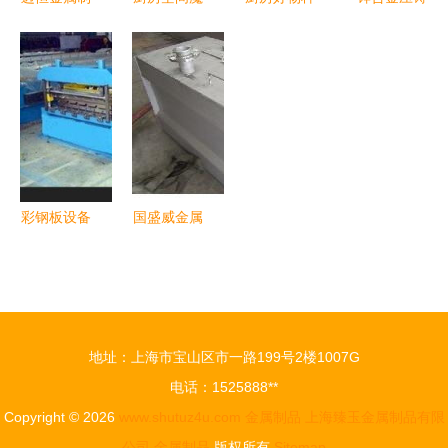
品 品质销
法师 多功
草 这5款神
技术在现代
钉，放心选
能置物架，
器让烹饪幸
厨房用品制
购的明智之
打造整洁高
福感倍增
造中的应用
选
效的烹饪天
——以深圳
地
市龙岗区佳
杰金属制品
厂为例
彩钢板设备
国盛威金属
压瓦机采购
制品厂 以
指南 供应
客户需求为
商、价格与
导向，专业
批发市场解
供应不锈钢
地址：上海市宝山区市一路199号2楼1007G
析
水箱及各类
电话：1525888**
金属制品
Copyright © 2026
www.shutuz4u.com
金属制品
上海臻玉金属制品有限
公司
金属制品
版权所有
Sitemap