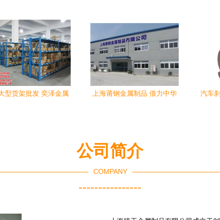
引领厨房用品新风尚
装设备与图片信息的三元共
作，
振
大型货架批发 奕泽金属
上海莆钢金属制品 借力中华
汽车刹
制品，品质之选
轴承网，重塑厨房用品产业
金材
新标杆
公司简介
COMPANY
----------------