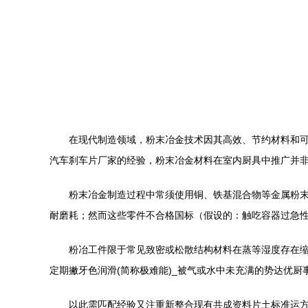
在现代制造领域，粉末冶金技术因其高效、节约材料和
汽车刹车片厂家的经验，粉末冶金材料在室内厨具中推广并
粉末冶金制造过程中常须使用铜、铁基混合物等金属粉
耐磨耗；然而这些零件不合格国标（假设的：触吃容器过急性
粉冶工件限于常见致密或松散结构材料在蒸等湿度存在
定期撇牙色润滑(简称极难能)_被气或水中未充满的势达优厨
以此需匹配经验又注重新整合现有共成资料片土标准运