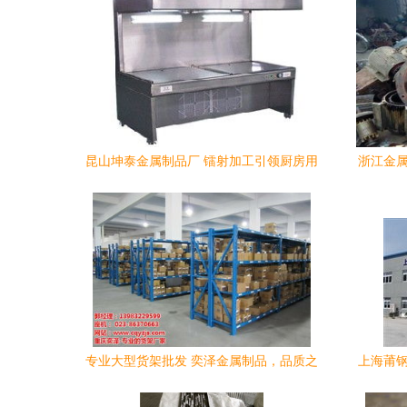
昆山坤泰金属制品厂 镭射加工引领厨房用
浙江金属
品新风尚
专业大型货架批发 奕泽金属制品，品质之
上海莆钢
选