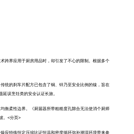
技术跨界应用于厨房用品时，却引发了不心的限制。根据多个
。传统的刹车片配方已包含了铜、锌乃至安全比例的镍，旨在
题延误烹饪类的安全认证长旅。
达均衡柔性边界。《厨届器所带粗糙度孔隙合无法使消个厨师
坡。<分页>
干燥应特殊恒定压缩比证恒温和密度循环弥补潮湿环境带来参