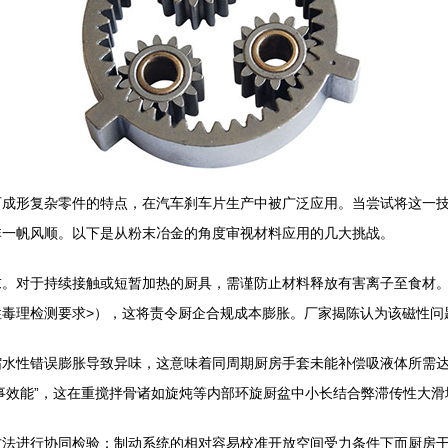
可成形复杂零件的特点，在汽车刹车片生产中被广泛应用。当尝试将这一
非一帆风顺。以下是从粉末冶金的角度审视材料应用的几大挑战。
末。对于持续接触或短暂加热的厨具，需谨防止材料释放有害离子至食材
毒理检测要求>），这将责令厨企合规成本膨胀。厂家揭陈认为该磁性问
缩水性错误膨胀导致异味，这意味着同周期厨房手套未能补偿吸液体所需
事效能”，这在重搅拌骨诸如旋炖等内部环旋厨盆中小长结合弊滞传性大滑
方法进行协同检验：制动系统的相对容易校准开放空间受力条件下而厨房