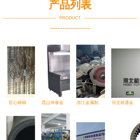
产品列表
PRODUCT
----------------
匠心铸铜
昆山坤泰金
浙江金属制
河北裕通金
艺，上海竹
属制品厂
品供求新动
属制品 精
下金属制品
镭射加工引
脉 服装设
工细作，打
——铜门窗
领厨房用品
备与图片信
造厨房用品