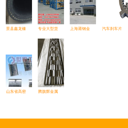
定制价格与
新风尚
息的三元共
的品质之选
工艺解析
振
景县鑫龙橡
专业大型货
上海莆钢金
汽车刹车片
塑金属制品
架批发 奕
属制品 借
厂家分享
销售部 厨
泽金属制
力中华轴承
粉末冶金材
房用品的创
品，品质之
网，重塑厨
料应用在厨
新与品质之
选
房用品产业
房用品中的
选
新标杆
限制
山东省高密
腾旗辉金属
市打包扣
制品 打造
金属制品包
高品质金属
装的物流利
屏风与厨房
器与行业优
用品的行业