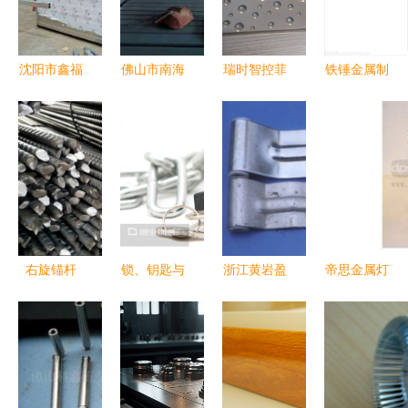
力厨房用品
属” 以匠心
制造
铸就金属制
品新篇章
沈阳市鑫福
佛山市南海
瑞时智控菲
铁锤金属制
源金属制品
区丹灶下沙
马仕 智能
品 厨房用
加工厂 专
滘明兴金属
门工匠精神
品的坚实之
注厨房用品
制品厂 专
的弘扬者
选
制造的行业
注高品质金
先锋
属制品，打
造优质门窗
配件
右旋锚杆
锁、钥匙与
浙江黄岩盈
帝思金属灯
金属制品中
链条 金属
佳金属制品
饰 现代厨
的关键工程
制品的象征
厂 厨房用
房的品质之
构件
意义与实用
品产品展示
选
功能