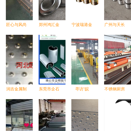
匠心与风尚
郑州鸿汇金
宁波瑞港金
广州与天长
的交汇 探
属制品 专
属制品 H80
市金鑫金属
索热门金属
业供应优质
黄铜管与薄
制品 不锈
制品的品牌
组合水箱与
铜管的专业
钢丝清洁球
魅力
不锈钢水
制造商
与厨房用品
箱，质量保
的优质制造
证量大从优
润吉金属制
东莞市企石
寻访“皖
不锈钢厨房
品公司 专
永发金属制
美”企业 |
用品 高品
业冲孔防滑
品厂 专注
走进专精特
质与实用性
板规格介绍
进口304不
新板挂牌企
的完美结合
锈钢管 助
业“金诚金