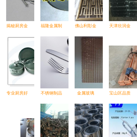
揭秘厨房金
福隆金属制
佛山利彰金
天津欣润金
属用品检测
品 深耕东
属制品公司
属制品公司
的三大盲点
莞，专注厨
珠海不锈钢
C型钢供应
消费者必知
房用品供
屏风及厨房
与厨房用品
的安全隐患
应，钱眼商
用品价格指
制造的坚实
机新蓝海
南
后盾
专业厨房好
不锈钢制品
金属玻璃
宝山区品质
帮手 永康
的魅力 从
现代厨房的
金属制品
市福强金属
材料特性到
隐形守护者
质量保证铸
制品有限责
定制应用的
就卓越品牌
任公司供应
全面解析