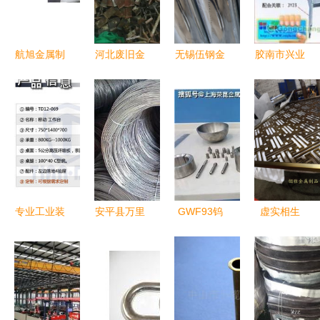
高品质炒锅
航旭金属制
河北废旧金
无锡伍钢金
胶南市兴业
品 匠心品
属制品 循
属制品 精
金属制品厂
质，点亮现
环利用的价
密制造，构
打造全球厨
代厨房生活
值与产业发
筑工业基石
房用品的专
展前景
业制造基地
专业工业装
安平县万里
GWF93钨
虚实相生
备之选 慈
金属制品厂
镍铁合金
不锈钢仿铜
溪天盾金属
专业打造建
性能卓越的
拉丝花格镂
重型维修工
筑网片、钢
高比重金属
空屏风中的
作台全解析
板网与冷拔
材料
朦胧美学
亮丝