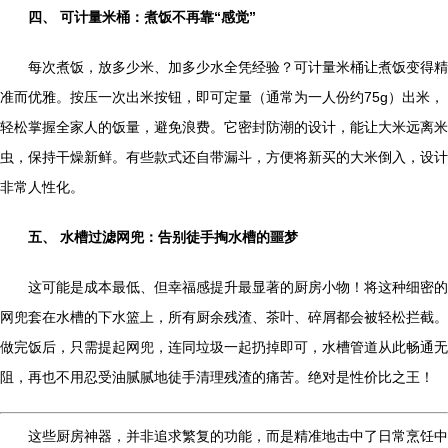
四、 可计量米桶：煮饭不再靠“感觉”
每次煮饭，放多少米、加多少水全凭经验？可计量米桶让煮饭变得精
准而优雅。按压一次出米按钮，即可定量（通常为一人份约75g）出米，
轻松掌握全家人的饭量，避免浪费。它密封防潮的设计，能让大米远离米
虫，保持干燥新鲜。有些款式还自带漏斗，方便将新买的大米倒入，设计
非常人性化。
五、 水槽过滤网兜：告别徒手掏水槽的噩梦
这可能是成本最低、但幸福感提升最显著的厨房小物！将这种细密的
网兜套在水槽的下水篮上，所有厨余残渣、茶叶、碎屑都会被轻松拦截。
做完饭后，只需提起网兜，连同垃圾一起扔掉即可，水槽管道从此畅通无
阻，再也不用忍受油腻腻地徒手清理残渣的痛苦。绝对是性价比之王！
这些厨房神器，并非追求繁复的功能，而是精准地击中了日常烹饪中