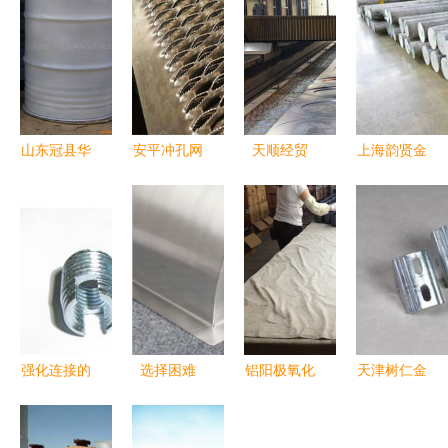
山东冠县华
安平冲孔网
天顺经贸
上海韵贤金
龙金属制品
与4S店不
恩邦金属制
属制品供应
公司网站 -
锈钢幕墙网
品
库存7079
厨房用品展
高端货架圆
铝棒 量大
示
孔网洞洞板
从优，质量
工艺探秘
与价格的双
重保障
强化连接的
选择困难
铝阳极氧化
天津树仁金
关键 带槽
症?看看别
加工技术解
属制品专家
薄壁自攻镶
人是怎么挑
析 从本色
邀您共赴上