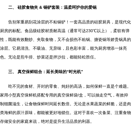
二、 硅胶食物夹 & 锅铲套装：温柔呵护你的爱锅
告别笨重易刮花涂层的不粘锅铲！一套高品质的硅胶厨具，是现代化
厨房的标配。食品级硅胶材质耐高温（通常可达230℃以上），柔软有弹
性，既能有效翻炒、夹取食物，又不会损伤不粘锅、搪瓷锅等娇贵锅具的
涂层。它易清洗、不吸油、无异味，且色彩丰富，能为厨房增添一抹亮
色。无论是煎牛排、炒菜还是拌沙拉，都能轻松胜任。
三、 真空保鲜组合：延长美味的“时光机”
吃不完的食材、开封的零食、炖好的高汤，如何保鲜一直是个难题。
家用小型真空保鲜机搭配专用的真空保鲜袋/盒，可以抽走空气，有效抑
制细菌滋生，让食物保鲜时间延长数倍。无论是水果蔬菜的鲜脆，还是肉
类海鲜的原汁原味，都能被更好地锁住。这对于喜欢一次备菜、注重食物
存储安全的家庭来说，绝对是提升生活品质的利器。